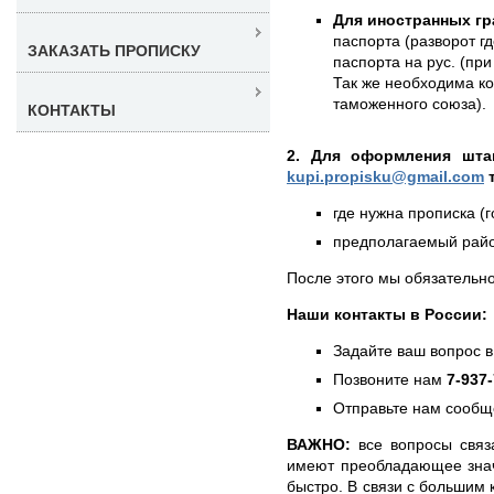
Для иностранных гр
паспорта (разворот г
ЗАКАЗАТЬ ПРОПИСКУ
паспорта на рус. (при
Так же необходима к
таможенного союза).
КОНТАКТЫ
2. Для оформления штам
kupi.propisku@gmail.com
т
где нужна прописка (г
предполагаемый район
После этого мы обязательно
Наши контакты в России:
Задайте ваш вопрос в
Позвоните нам
7-937
Отправьте нам сообщ
ВАЖНО:
все вопросы связ
имеют преобладающее знач
быстро. В связи с большим